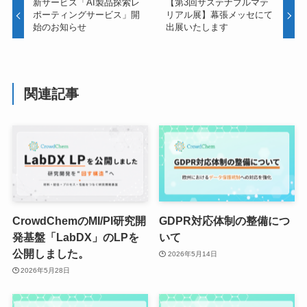
新サービス「AI製品探索レ
【第3回サステナブルマテ
ポーティングサービス」開
リアル展】幕張メッセにて
始のお知らせ
出展いたします
関連記事
CrowdChemのMI/PI研究開
GDPR対応体制の整備につ
発基盤「LabDX」のLPを
いて
公開しました。
2026年5月14日
2026年5月28日