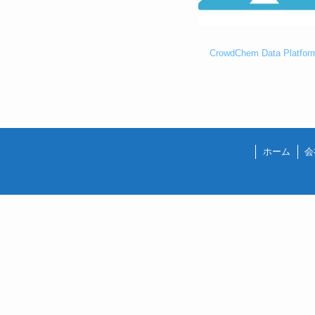
CrowdChem Data Platfor
ホーム
会