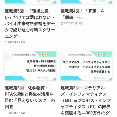
連載第5回：「環境に良
連載第4回：「算定」を
い」だけでは選ばれない ~
「価値」へ
バイオ由来材料候補をデー
2026年6月18日
タで絞り込む材料スクリー
ニング~
2026年7月16日
連載第3回：化学物質・
連載第2回：マテリアル
PFAS規制と再生材活用を
ズ・インフォマティクス
阻む「見えないリスク」の
（MI）＆プロセス・インフ
回避
ォマティクス（PI）の限界
を突破する―300万件のグ
2026年5月14日
ラフ構造化データと組織知
の構築