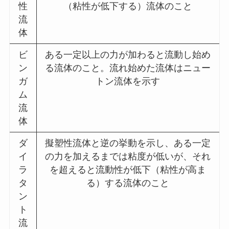
性
（粘性が低下する）流体のこと
流
体
ビ
ある一定以上の力が加わると流動し始め
ン
る流体のこと。流れ始めた流体はニュー
ガ
トン流体を示す
ム
流
体
ダ
擬塑性流体と逆の挙動を示し、ある一定
イ
の力を加えるまでは粘度が低いが、それ
ラ
を超えると流動性が低下（粘性が高ま
タ
る）する流体のこと
ン
ト
流