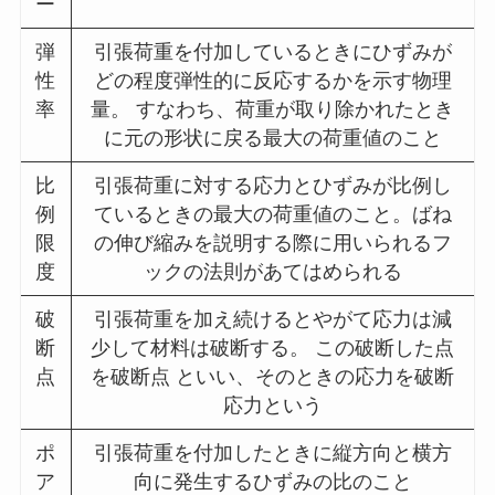
ー
弾
引張荷重を付加しているときにひずみが
性
どの程度弾性的に反応するかを示す物理
率
量。 すなわち、荷重が取り除かれたとき
に元の形状に戻る最大の荷重値のこと
比
引張荷重に対する応力とひずみが比例し
例
ているときの最大の荷重値のこと。ばね
限
の伸び縮みを説明する際に用いられるフ
度
ックの法則があてはめられる
破
引張荷重を加え続けるとやがて応力は減
断
少して材料は破断する。 この破断した点
点
を破断点 といい、そのときの応力を破断
応力という
ポ
引張荷重を付加したときに縦方向と横方
ア
向に発生するひずみの比のこと