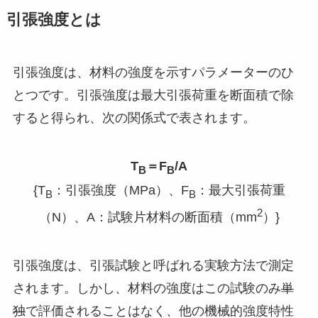
引張強度とは
引張強度は、材料の強度を示すパラメーターのひ
とつです。引張強度は最大引張荷重を断面積で除
すると得られ、次の関係式で表されます。
T
＝F
/A
B
B
{T
：引張強度（MPa）、F
：最大引張荷重
B
B
2
（N）、A：試験片材料の断面積（mm
）}
引張強度は、引張試験と呼ばれる実験方法で測定
されます。しかし、材料の強度はこの試験のみ
単
独
で評価されることはなく、他の機械的強度特性