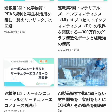
連載第3回：化学物質・
連載第2回：マテリアル
PFAS規制と再生材活用を
ズ・インフォマティクス
阻む「見えないリスク」の
（MI）＆プロセス・インフ
回避
ォマティクス（PI）の限界
を突破する―300万件のグ
2026年5月14日
ラフ構造化データと組織知
の構築
2026年4月14日
連載第1回：カーボンニュ
AI製品探索で勘に頼らない
ートラルとサーキュラーエ
材料開発を！実例をもとに
コノミーの再設計
活用法とその効果を徹底解
説
2026年3月11日