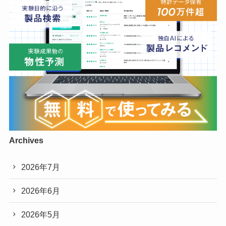
Archives
2026年7月
2026年6月
2026年5月