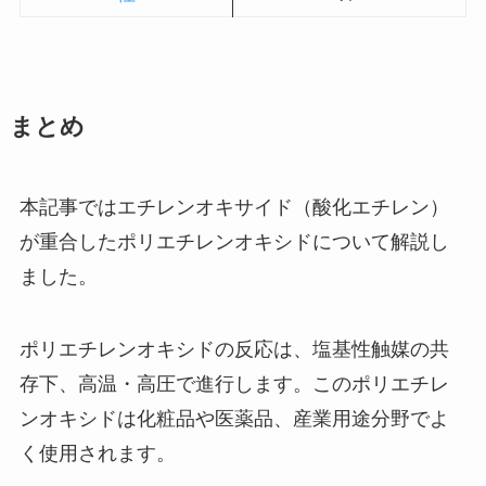
まとめ
本記事ではエチレンオキサイド（酸化エチレン）
が重合したポリエチレンオキシドについて解説し
ました。
ポリエチレンオキシドの反応は、塩基性触媒の共
存下、高温・高圧で進行します。このポリエチレ
ンオキシドは化粧品や医薬品、産業用途分野でよ
く使用されます。