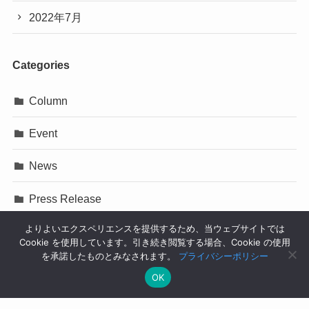
2022年7月
Categories
Column
Event
News
Press Release
よりよいエクスペリエンスを提供するため、当ウェブサイトでは
イベント
Cookie を使用しています。引き続き閲覧する場合、Cookie の使用
を承諾したものとみなされます。
プライバシーポリシー
コラム
OK
ニュース