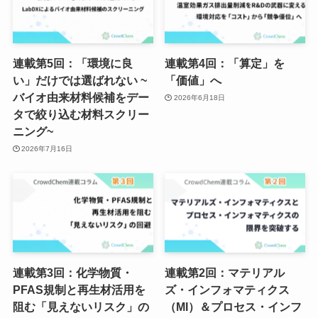
連載第5回：「環境に良
連載第4回：「算定」を
い」だけでは選ばれない ~
「価値」へ
バイオ由来材料候補をデー
2026年6月18日
タで絞り込む材料スクリー
ニング~
2026年7月16日
連載第3回：化学物質・
連載第2回：マテリアル
PFAS規制と再生材活用を
ズ・インフォマティクス
阻む「見えないリスク」の
（MI）＆プロセス・インフ