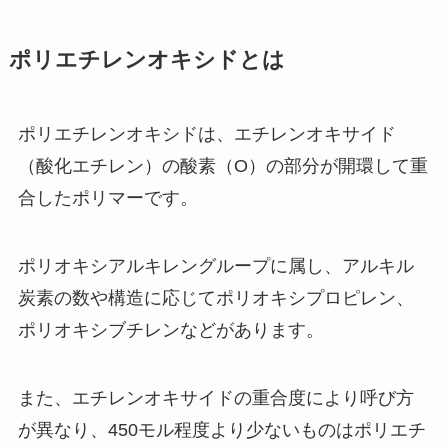
ポリエチレンオキシドとは
ポリエチレンオキシドは、エチレンオキサイド
（酸化エチレン）の酸素（O）の部分が開環して重
合したポリマーです。
ポリオキシアルキレングループに属し、アルキル
炭素の数や構造に応じてポリオキシプロピレン、
ポリオキシブチレンなどがあります。
また、エチレンオキサイドの重合度により呼び方
が異なり、450モル程度より少ないものはポリエチ