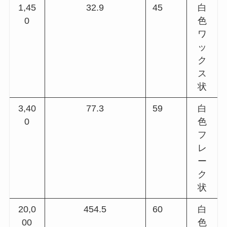
1,45
32.9
45
白
0
色
ワ
ッ
ク
ス
状
3,40
77.3
59
白
0
色
フ
レ
ー
ク
状
20,0
454.5
60
白
00
色