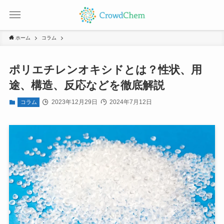
ホーム
コラム
ポリエチレンオキシドとは？性状、用
途、構造、反応などを徹底解説
2023年12月29日
2024年7月12日
コラム