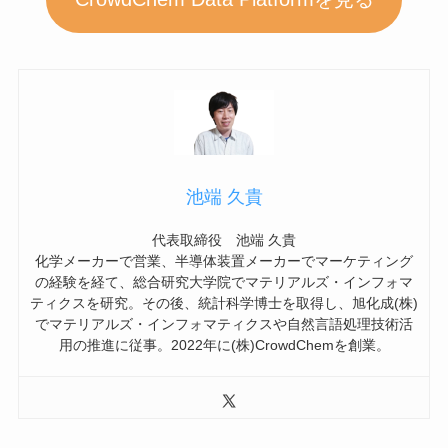
池端 久貴
代表取締役 池端 久貴
化学メーカーで営業、半導体装置メーカーでマーケティング
の経験を経て、総合研究大学院でマテリアルズ・インフォマ
ティクスを研究。その後、統計科学博士を取得し、旭化成(株)
でマテリアルズ・インフォマティクスや自然言語処理技術活
用の推進に従事。2022年に(株)CrowdChemを創業。