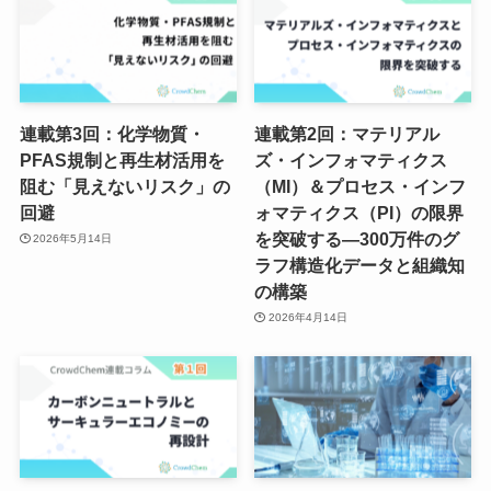
連載第3回：化学物質・
連載第2回：マテリアル
PFAS規制と再生材活用を
ズ・インフォマティクス
阻む「見えないリスク」の
（MI）＆プロセス・インフ
回避
ォマティクス（PI）の限界
を突破する―300万件のグ
2026年5月14日
ラフ構造化データと組織知
の構築
2026年4月14日