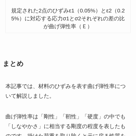
規定された2点のひずみε1（0.05%）とε2（0.2
5%）に対応する応力σ1とσ2それぞれの差の比
が曲げ弾性率（Ｅ）
まとめ
本記事では、材料のひずみを表す曲げ弾性率につ
いて解説しました。
曲げ弾性率は「剛性」「靭性」「硬度」の中でも
「しなやかさ」に相当する剛度の程度を表したも
のです。掛けた荷重を取り除くと元に戻る性質を