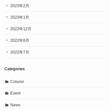
2023年2月
2023年1月
2022年12月
2022年8月
2022年7月
Categories
Column
Event
News