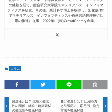
の経験を経て、総合研究大学院でマテリアルズ・インフォマ
ティクスを研究。その後、統計科学博士を取得し、旭化成(株)
でマテリアルズ・インフォマティクスや自然言語処理技術活
用の推進に従事。2022年に(株)CrowdChemを創業。
コラム
難燃性とは？ 燃焼と難燃
曲げ強度とは？ 圧縮応力
性の関係、繊維・建築素材
と引張応力、応用例、測定
の難燃性を徹底解説
方法を徹底解説