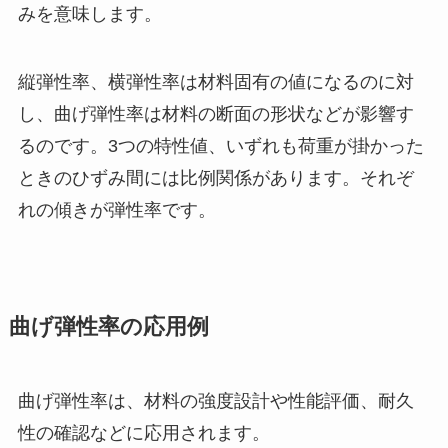
みを意味します。
縦弾性率、横弾性率は材料固有の値になるのに対
し、曲げ弾性率は材料の断面の形状などが影響す
るのです。3つの特性値、いずれも荷重が掛かった
ときのひずみ間には比例関係があります。それぞ
れの傾きが弾性率です。
曲げ弾性率の応用例
曲げ弾性率は、材料の強度設計や性能評価、耐久
性の確認などに応用されます。