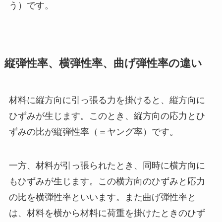
う）です。
縦弾性率、横弾性率、曲げ弾性率の違い
材料に縦方向に引っ張る力を掛けると、縦方向に
ひずみが生じます。このとき、縦方向の応力とひ
ずみの比が縦弾性率（＝ヤング率）です。
一方、材料が引っ張られたとき、同時に横方向に
もひずみが生じます。この横方向のひずみと応力
の比を横弾性率といいます。また曲げ弾性率と
は、材料を横から材料に荷重を掛けたときのひず