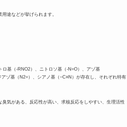
業用途などが挙げられます。
ロ基（-RNO2）、ニトロソ基（-N=O）、アゾ基
）、ジアゾ基（N2=）、シアノ基（−C≡N）が存在し、それぞれ特有
な臭気がある、反応性が高い、求核反応をしやすい、生理活性