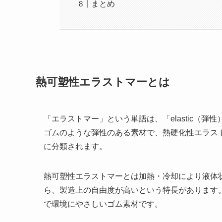
まとめ
熱可塑性エラストマーとは
「エラストマー」という単語は、「elastic（弾性
ゴムのような弾性のある素材で、熱硬化性エラス
に分類されます。
熱可塑性エラストマーとは加熱・冷却により液体
ら、製造上の自由度が高いという特長があります
で環境にやさしいゴム素材です。