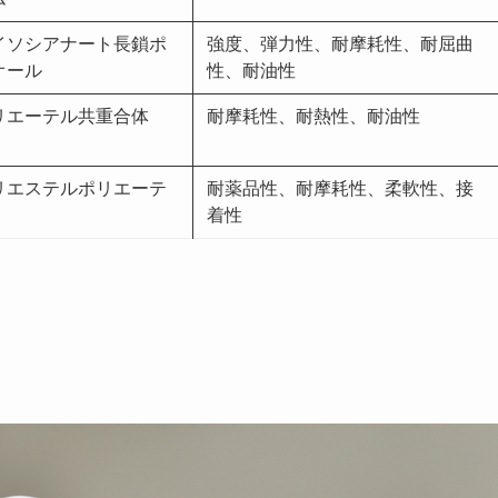
イソシアナート長鎖ポ
強度、弾力性、耐摩耗性、耐屈曲
オール
性、耐油性
リエーテル共重合体
耐摩耗性、耐熱性、耐油性
リエステルポリエーテ
耐薬品性、耐摩耗性、柔軟性、接
着性