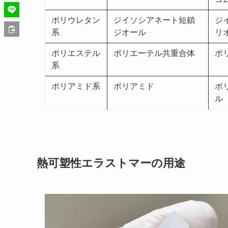
ポリウレタン
ジイソシアネート短鎖
ジ
系
ジオール
リ
ポリエステル
ポリエーテル共重合体
ポ
系
ポリアミド系
ポリアミド
ポ
ル
熱可塑性エラストマーの用途