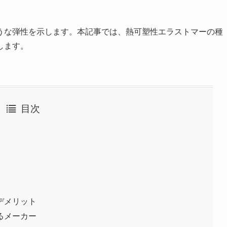
うな弾性を示します。本記事では、熱可塑性エラストマーの種
します。
目次
デメリット
るメーカー