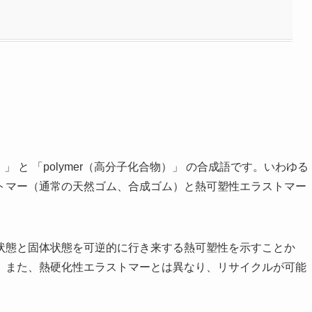
）」 と 「polymer（高分子化合物）」 の合成語です。いわゆる
トマー（通常の天然ゴム、合成ゴム）と熱可塑性エラストマー
状態と固体状態を可逆的に行き来する熱可塑性を示すことか
。また、熱硬化性エラストマーとは異なり、リサイクルが可能