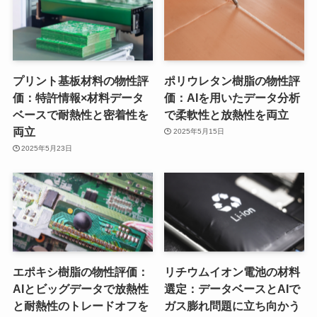
プリント基板材料の物性評
ポリウレタン樹脂の物性評
価：特許情報×材料データ
価：AIを用いたデータ分析
ベースで耐熱性と密着性を
で柔軟性と放熱性を両立
両立
2025年5月15日
2025年5月23日
エポキシ樹脂の物性評価：
リチウムイオン電池の材料
AIとビッグデータで放熱性
選定：データベースとAIで
と耐熱性のトレードオフを
ガス膨れ問題に立ち向かう