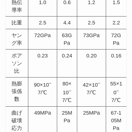
熱伝
1.0
0.6
1.2
1.5
導率
比重
2.5
4.4
2.5
2.2
ヤン
72GPa
63G
73GPa
72G
グ率
Pa
Pa
ポア
0.23
0.24
0.20
0.16
ソン
比
–
–
熱膨
80×
55×1
90×10
42×10
–
–
張係
7/℃
10
7/℃
0
数
7/℃
7/℃
曲げ
49MPa
25M
25MPa
67-1
破壊
Pa
05M
応力
Pa