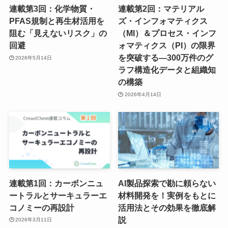
連載第3回：化学物質・
連載第2回：マテリアル
PFAS規制と再生材活用を
ズ・インフォマティクス
阻む「見えないリスク」の
（MI）＆プロセス・インフ
回避
ォマティクス（PI）の限界
を突破する―300万件のグ
2026年5月14日
ラフ構造化データと組織知
の構築
2026年4月14日
連載第1回：カーボンニュ
AI製品探索で勘に頼らない
ートラルとサーキュラーエ
材料開発を！実例をもとに
コノミーの再設計
活用法とその効果を徹底解
説
2026年3月11日