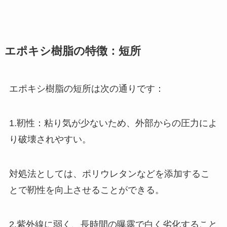
エポキシ樹脂の特徴：短所
エポキシ樹脂の短所は次の通りです：
1.靭性：粘り気が少ないため、外部からの圧力によ
り破壊されやすい。
対処法としては、ポリウレタンなどを添加するこ
とで靭性を向上させることができる。
2.紫外線に弱く、長時間の曝露で白く劣化すること