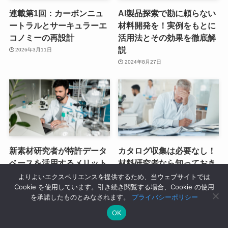
連載第1回：カーボンニュ
AI製品探索で勘に頼らない
ートラルとサーキュラーエ
材料開発を！実例をもとに
コノミーの再設計
活用法とその効果を徹底解
説
2026年3月11日
2024年8月27日
新素材研究者が特許データ
カタログ収集は必要なし！
ベースを活用するメリット
材料研究者なら知っておき
とは｜具体的な活用方法も
たい効率的な原料探索
よりよいエクスペリエンスを提供するため、当ウェブサイトでは
解説
Cookie を使用しています。引き続き閲覧する場合、Cookie の使用
2024年7月23日
を承諾したものとみなされます。
プライバシーポリシー
2024年8月6日
OK