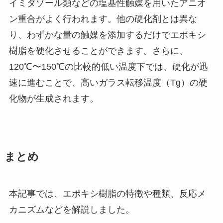
イミダゾール類などの塩基性触媒を用いたアニオ
ン重合がよく行われます。他の硬化剤とは異な
り、わずかな量の触媒を添加するだけでエポキシ
樹脂を硬化させることができます。さらに、
120℃〜150℃の比較的低い温度下では、硬化が迅
速に進むことで、高いガラス転移温度（Tg）の硬
化物が生成されます。
まとめ
本記事では、エポキシ樹脂の特徴や種類、反応メ
カニズムなどを解説しました。