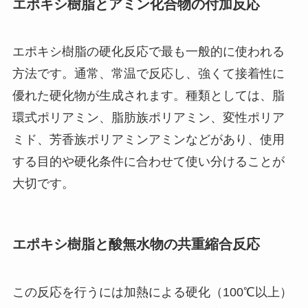
エポキシ樹脂とアミン化合物の付加反応
エポキシ樹脂の硬化反応で最も一般的に使われる
方法です。通常、常温で反応し、強くて接着性に
優れた硬化物が生成されます。種類としては、脂
環式ポリアミン、脂肪族ポリアミン、変性ポリア
ミド、芳香族ポリアミンアミンなどがあり、使用
する目的や硬化条件に合わせて使い分けることが
大切です。
エポキシ樹脂と酸無水物の共重縮合反応
この反応を行うには加熱による硬化（100℃以上）