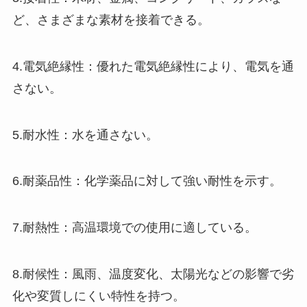
ど、さまざまな素材を接着できる。
4.電気絶縁性：優れた電気絶縁性により、電気を通
さない。
5.耐水性：水を通さない。
6.耐薬品性：化学薬品に対して強い耐性を示す。
7.耐熱性：高温環境での使用に適している。
8.耐候性：風雨、温度変化、太陽光などの影響で劣
化や変質しにくい特性を持つ。