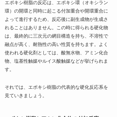
エポキシ樹脂の反応は、エポキシ環（オキシラン
環）の開環と同時に起こる付加重合や開環重合に
よって進行するため、反応後に副生成物が生成さ
れることはありません。この時に得られる硬化物
は、最終的に三次元の網目構造を持ち、不溶性で
融点が高く、耐熱性の高い性質を持ちます。よく
使われる硬化剤としては、酸無水物、アミン化合
物、塩基性触媒やルイス酸触媒などが挙げられま
す。
それでは、エポキシ樹脂の代表的な硬化反応系を
見ていきましょう。