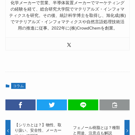
化学メーカーで営業、半導体装置メーカーでマーケティング
の経験を経て、総合研究大学院でマテリアルズ・インフォマ
ティクスを研究。その後、統計科学博士を取得し、旭化成(株)
でマテリアルズ・インフォマティクスや自然言語処理技術活
用の推進に従事。2022年に(株)CrowdChemを創業。
コラム
【シリカとは？】物性、取
フェノール樹脂とは？種類
り扱い、安全性、メーカー
と用途、注意点も解説