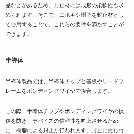
品などがあるため、封止材には成形の柔軟性も求
められます。そこで、エポキシ樹脂を封止材とし
て使用することで、これらの要件を満たすことが
できます。
半導体
半導体製品では、半導体チップと基板やリードフ
レームをボンディングワイヤで接合します。
この際、半導体チップやボンディングワイヤの損
傷を防ぎ、デバイスの信頼性を向上させるため
に、樹脂による封止が行われます。封止に使われ