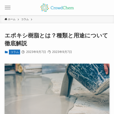
ホーム
コラム
エポキシ樹脂とは？種類と用途について
徹底解説
2023年9月7日
2023年9月7日
コラム